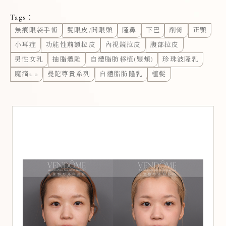
Tags：
無痕眼袋手術
雙眼皮/開眼頭
隆鼻
下巴
削骨
正顎
小耳症
功能性前額拉皮
內視鏡拉皮
腹部拉皮
男性女乳
抽脂體雕
自體脂肪移植(豐頰)
珍珠波隆乳
魔滴2.0
曼陀尊貴系列
自體脂肪隆乳
植髮