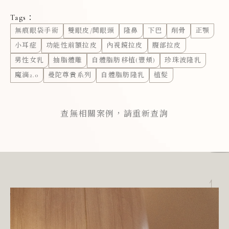
Tags：
無痕眼袋手術
雙眼皮/開眼頭
隆鼻
下巴
削骨
正顎
小耳症
功能性前額拉皮
內視鏡拉皮
腹部拉皮
男性女乳
抽脂體雕
自體脂肪移植(豐頰)
珍珠波隆乳
魔滴2.0
曼陀尊貴系列
自體脂肪隆乳
植髮
查無相關案例，請重新查詢