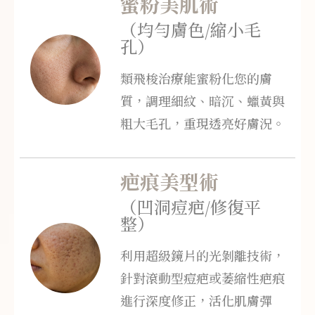
蜜粉美肌術
（均勻膚色/縮小毛
孔）
類飛梭治療能蜜粉化您的膚
質，調理細紋、暗沉、蠟黃與
粗大毛孔，重現透亮好膚況。
疤痕美型術
（凹洞痘疤/修復平
整）
利用超級鏡片的光剝離技術，
針對滾動型痘疤或萎縮性疤痕
進行深度修正，活化肌膚彈