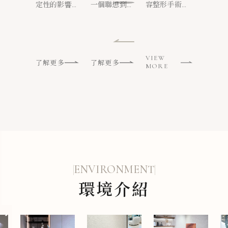
整
部位與手
皮手術讓
與避免方
程總
稱或上下
定性的影響，
一個聯想到的
容整形手術，
不對稱
術方式大
你凍齡更
法大公
理！
置不協調
而削骨手術則
可能是明星、
能帶來顯著的
顎位置
不同！
快更有
開！
到困擾？
是許多人改善
名人常見的醫
外觀改善，不
而感到
手術目的
臉型輪廓的重
感！
美療程，其
過也伴隨著部
正顎手
改善外觀
要選項。
實，隨著醫療
分風險和隆鼻
除了改
VIEW
案例
了解更多
了解更多
更多案
技術進步，拉
後遺症。
MORE
皮早已成為一
般人也能考慮
的...
ENVIRONMENT
環境介紹