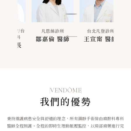
新竹/台
凡恩絲
凡恩絲診所
台北凡登診所
形外科
南凡
鄒嘉倫 醫師
王宣甯 醫師
院長
沈
VENDÔME
我們的優勢
秉持維護病患安全與舒適的理念，所有鎮靜手術皆由麻醉科專科
醫師全程照護。全程的即時生理動脈壓監控，以局部麻藥進行完