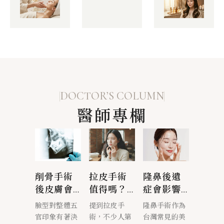
DOCTOR’S COLUMN
醫師專欄
是什
削骨手術
拉皮手術
隆鼻後遺
正顎
手術
後皮膚會
值得嗎？
症會影響
麼？
看 正
下垂嗎？
比起逆齡
美麗嗎？
前必看
否曾因咬
臉型對整體五
提到拉皮手
隆鼻手術作為
你是否
術流
削骨手術
保養，拉
常見風險
顎手
正、臉型
官印象有著決
術，不少人第
台灣常見的美
合不正