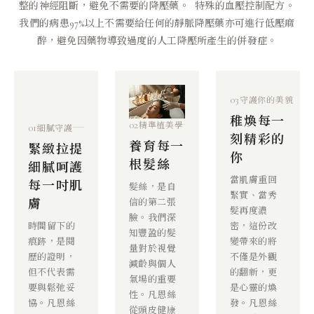
整的神經阻斷，避免不需要的降壓藥。 特殊的血壓控制配方。
我們的病患97%以上不需要給任何的靜脈降壓藥亦可進行低壓麻
醉，避免因藥物導致過度的人工降壓所產生的併發症。
03
守護你的美貌
稚煥每一
02
01
精準植美學
細膩守護
刻精彩的
養育每一
緊緻拉提
你
根髮絲
細膩呵護
當肌膚重回
每一吋肌
髮絲，是自
緊實、當秀
膚
信的第二張
髮再度濃
臉。我們深
時間留下的
密，這份改
知豐盈的髮
痕跡，是閱
變帶來的將
量對於視覺
歷的證明，
不僅是外觀
減齡與個人
但不代表需
的翻新，更
氣場的重要
要與鬆弛妥
是心靈的煥
性。凡恩絲
協。凡恩絲
發。凡恩絲
從頭皮健康