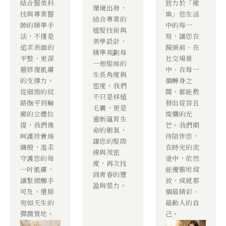
結合醫美科
致力於「稚
環境出發，
技與專業醫
煥」您生活
結合專業的
師的精準手
中的每一
植髮技術與
法，不僅是
刻，讓您在
美學設計，
追求表面的
鏡頭前、在
精準規劃每
平整，更深
社交場景
一根髮絲的
層修復肌膚
中、在每一
生長角度與
的支撐力。
個轉身之
密度。我們
從細微的紋
間，都能散
不只是移植
路撫平到輪
發出從容且
毛囊，更是
廓的立體拉
燦爛的光
重新蘊育生
提，我們像
芒。我們期
命的朝氣，
呵護珍貴絲
待陪伴您，
讓您的髮際
綢般，溫柔
在時光的流
線與茂密
守護您的每
逝中，依然
度，再次找
一吋肌膚，
能優雅地綻
回青春的豐
讓緊緻觸手
放，成就那
盈與張力。
可及，還原
個最精彩、
宛如天生的
最動人的自
彈潤質地。
己。