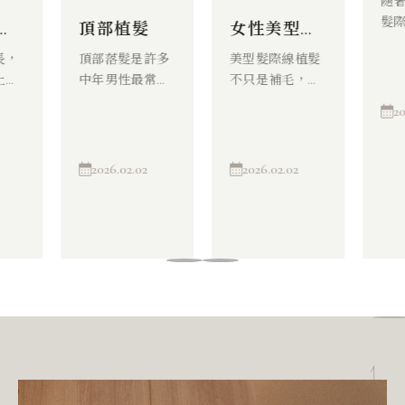
隨
髮
髮
頂部植髮
女性美型髮
移
際線
長，
頂部落髮是許多
美型髮際線植髮
過
上
中年男性最常見
不只是補毛，更
勻
顯得
的禿髮問題，嚴
能明顯提升臉部
術
20
不均
重時會造成頭頂
的立體感和年輕
調
髮手
明顯稀疏甚至光
度。醫師會考量
自
往前
禿，影響外貌自
額頭比例、臉型
廓
2026.02.02
2026.02.02
塑造
信。透過植髮手
輪廓以及整體氣
起
輪
術在頭頂區域補
質，設計出最適
精
臉看
植毛囊，增加髮
合的髮際線形
、有
量與密度，讓頭
狀，強調自然且
頂頭髮更加豐厚
具有美感。
完整。
適合追求精緻外
觀、希望臉部輪
廓更和諧的族
群，彌補原本髮
際線不對稱或線
條不理想的缺