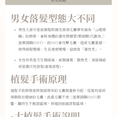
常見問題
男女落髮型態大不同
男性大部分是前額髮際線及頭頂毛囊帶有稱為「
5α
還原
酶」的酵素，會將身體的雄性賀爾蒙(睪固酮)代謝為二
氫睪固酮(DHT)，而DHT會攻擊毛囊，造成毛囊萎縮，
使得頭髮變細、生長速度變慢，這就是「雄性禿」。
女性有些是天生額頭高、前額過寬、額角禿、頂部稀疏
或是廣泛性落髮(產後落髮)。
植髮手術原理
植髮手術原理是將頭部現有的毛囊做重新分配，從後枕部或
兩側取出健康的毛囊，此處毛囊不受二氫睪固酮(DHT)影
響，屬終生不脫落區域，移植到前面落髮區域。
3大植髮手術說明