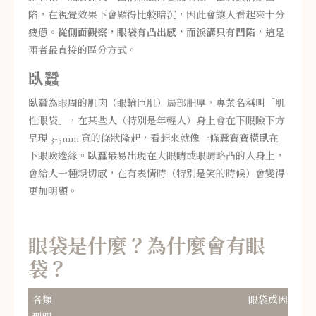
陷，在視覺效果下會顯得比較暗沉，因此會讓人看起來十分
疲憊。
從側面觀察，眼袋有凸出感，而淚溝只有凹陷
，這是
兩者最直接的區分方式。
臥蠶
臥蠶為眼周的肌肉（眼輪匝肌）局部肥厚，專業名稱叫「肌
性眼袋」，在某些人（特別是年輕人）身上會在下眼瞼下方
呈現 3-5mm 寬的條狀隆起，看起來就像一條蠶寶寶橫臥在
下眼瞼邊緣。臥蠶最易出現在大眼睛或眼睛略凸的人身上，
會給人一種親切感，在有表情時（特別是笑的時候）會變得
更加明顯。
眼袋是什麼？為什麼會有眼
袋？
各類
眼袋成因