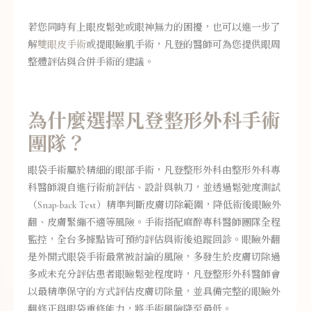
若您同時有上眼皮鬆弛或眼神無力的困擾，也可以進一步了
解
雙眼皮手術
或提眼瞼肌手術，凡登的醫師可為您提供眼周
整體評估與合併手術的建議。
為什麼選擇凡登整形外科手術
團隊？
眼袋手術屬於精細的眼部手術，凡登整形外科由整形外科專
科醫師親自進行術前評估、設計與執刀，並透過鬆弛度測試
（Snap-back Test）精準判斷皮膚切除範圍，降低術後眼瞼外
翻、皮膚緊繃不適等風險。手術搭配麻醉專科醫師團隊全程
監控，全台多據點皆可預約評估與術後追蹤回診。眼瞼外翻
是外開式眼袋手術最常被討論的風險，多發生於皮膚切除過
多或未充分評估患者眼瞼鬆弛程度時，凡登整形外科醫師會
以最精準保守的方式評估皮膚切除量，並具備完整的眼瞼外
翻修正與眼袋重修能力，將手術風險降至最低。