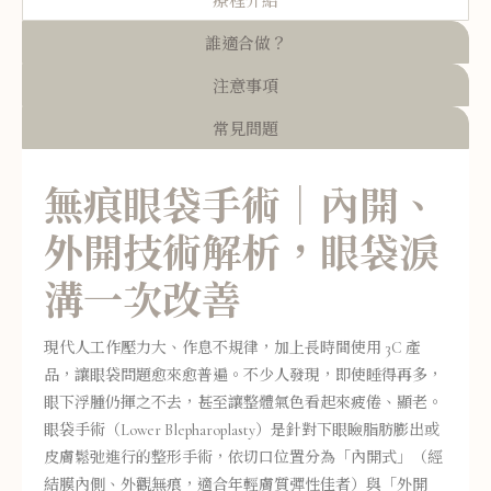
療程介紹
誰適合做？
注意事項
常見問題
無痕眼袋手術｜內開、
外開技術解析，眼袋淚
溝一次改善
現代人工作壓力大、作息不規律，加上長時間使用 3C 產
品，讓眼袋問題愈來愈普遍。不少人發現，即使睡得再多，
眼下浮腫仍揮之不去，甚至讓整體氣色看起來疲倦、顯老。
眼袋手術（Lower Blepharoplasty）是針對下眼瞼脂肪膨出或
皮膚鬆弛進行的整形手術，依切口位置分為「內開式」（經
結膜內側、外觀無痕，適合年輕膚質彈性佳者）與「外開