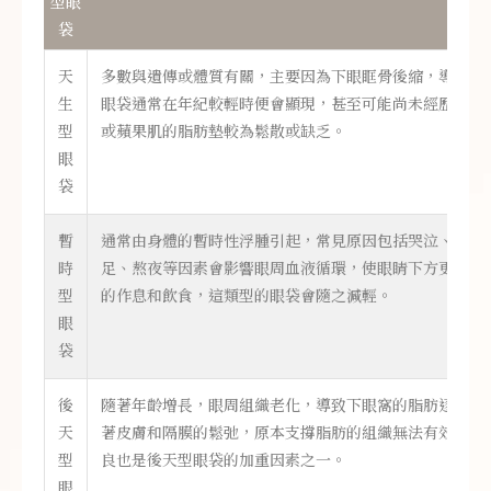
型眼
袋
天
多數與遺傳或體質有關，主要因為下眼眶骨後縮，導致下
生
眼袋通常在年紀較輕時便會顯現，甚至可能尚未經歷老化
型
或蘋果肌的脂肪墊較為鬆散或缺乏。
眼
袋
暫
通常由身體的暫時性浮腫引起，常見原因包括哭泣、攝取
時
足、熬夜等因素會影響眼周血液循環，使眼睛下方更容易
型
的作息和飲食，這類型的眼袋會隨之減輕。
眼
袋
後
隨著年齡增長，眼周組織老化，導致下眼窩的脂肪逐漸累
天
著皮膚和隔膜的鬆弛，原本支撐脂肪的組織無法有效保持
型
良也是後天型眼袋的加重因素之一。
眼