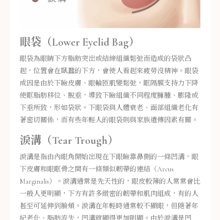
眼袋（Lower Eyelid Bag）
眼袋為眼睛下方脂肪突出或結締組織鬆弛而造成的袋狀凸
起，位置會在臥蠶的下方，會使人看起來疲勞沒精神。眼袋
成因是由於下瞼皮膚、眼輪匝肌變鬆弛，眶隔膜支持力下降
使眶脂肪移位、脫垂，導致下瞼組織不同程度臃腫、膨隆或
下垂所致，形如袋狀。下眼袋與人體衰老、面部組織老化有
著密切關係，而有些年輕人的眼袋則與家族遺傳因素有關。
淚溝（Tear Trough）
淚溝是指由內眼角開始出現在下眼瞼靠鼻側的一條凹溝，眼
下皮膚和眼眶骨之間有一條類似韌帶的連結（Arcus
Marginalis）。淚溝通常是先天性的，眼皮較薄的人常常會比
一般人更明顯，下方有許多緻密的韌帶和肌肉組成，有的人
甚至可延伸到臉頰。淚溝在年輕時通常較不顯眼，但隨著年
紀老化、脂肪流失，凹溝就顯得更加明顯。由於淚溝是凹