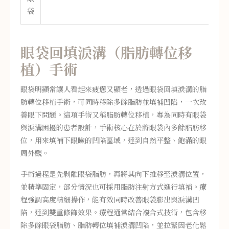
袋
眼袋回填淚溝（脂肪轉位移
植）手術
眼袋明顯常讓人看起來疲憊又顯老，透過眼袋回填淚溝的脂
肪轉位移植手術，可同時移除多餘脂肪並填補凹陷，一次改
善眼下問題。這項手術又稱脂肪轉位移植，專為同時有眼袋
與淚溝困擾的患者設計，手術核心在於將眼袋內多餘脂肪移
位，用來填補下眼瞼的凹陷區域，達到自然平整、飽滿的眼
周外觀。
手術過程是先剝離眼袋脂肪，再將其向下推移至淚溝位置，
並精準固定，部分情況也可採用脂肪注射方式進行填補。療
程強調高度精細操作，能有效同時改善眼袋膨出與淚溝凹
陷，達到雙重修飾效果。療程通常結合複合式技術，包含移
除多餘眼袋脂肪、脂肪轉位填補淚溝凹陷，並拉緊因老化鬆