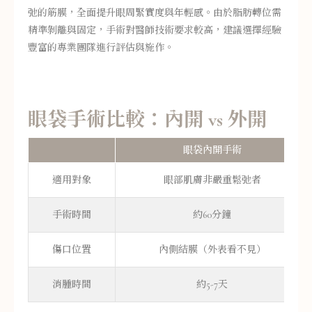
弛的筋膜，全面提升眼周緊實度與年輕感。由於脂肪轉位需
精準剝離與固定，手術對醫師技術要求較高，建議選擇經驗
豐富的專業團隊進行評估與施作。
眼袋手術比較：內開 vs 外開
眼袋內開手術
適用對象
眼部肌膚非嚴重鬆弛者
手術時間
約60分鐘
傷口位置
內側結膜（外表看不見）
消腫時間
約5-7天