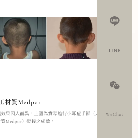
LINE
工材質Medpor
程效果因人而異，上圖為實際進行小耳症手術（人
WeChat
質Medpor）術後之成效。