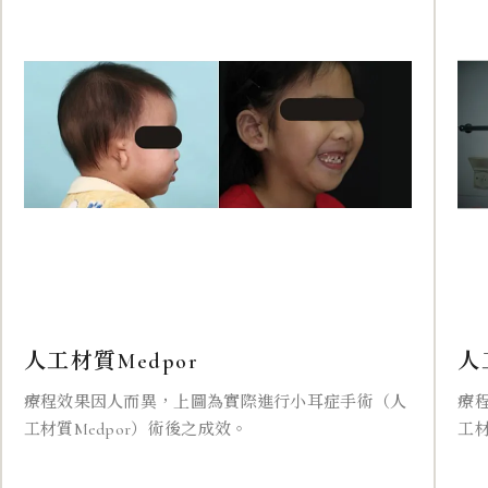
人工材質Medpor
人
療程效果因人而異，上圖為實際進行小耳症手術（人
療
工材質Medpor）術後之成效。
工材