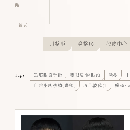
首頁
眼整形
鼻整形
拉皮中心
Tags：
無痕眼袋手術
雙眼皮/開眼頭
隆鼻
下
自體脂肪移植(豐頰)
珍珠波隆乳
魔滴2.