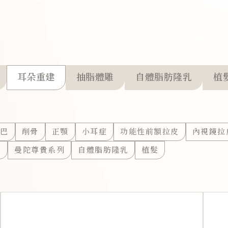
耳朵重建
抽脂體雕
自體脂肪隆乳
植
巴
削骨
正顎
小耳症
功能性前額拉皮
內視鏡拉
0
曼陀尊貴系列
自體脂肪隆乳
植髮