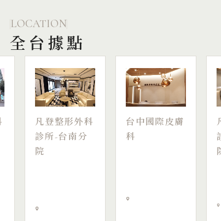
LOCATION
全台據點
台中國際皮膚
科
凡登整形外科
科
診所-台南分
院