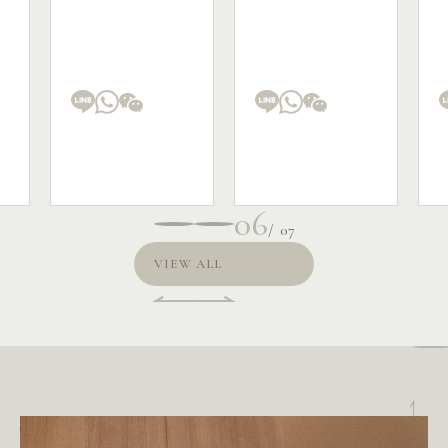
06
07
VIEW ALL