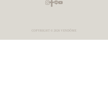
COPYRIGHT ©
2026
VENDÔME