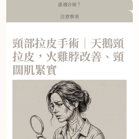
誰適合做？
注意事項
頸部拉皮手術｜天鵝頸
拉皮，火雞脖改善、頸
闊肌緊實