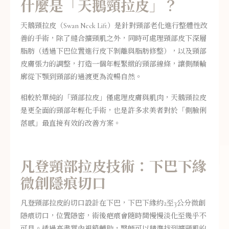
什麼是「天鵝頸拉皮」？
天鵝頸拉皮（Swan Neck Lift）是針對頸部老化進行整體性改
善的手術，除了縫合擴頸肌之外，同時可處理頸部皮下深層
脂肪（透過下巴位置進行皮下剝離與脂肪修整），以及頸部
皮膚張力的調整，打造一個年輕緊緻的頸部線條，讓側顏輪
廓從下顎到頸部的過渡更為流暢自然。
相較於單純的「頸部拉皮」僅處理皮膚與肌肉，天鵝頸拉皮
是更全面的頸部年輕化手術，也是許多求美者對於「側臉俐
落感」最直接有效的改善方案。
凡登頸部拉皮技術：下巴下緣
微創隱痕切口
凡登頸部拉皮的切口設計在下巴，下巴下緣約2至3公分微創
隱痕切口，位置隱密，術後疤痕會隨時間慢慢淡化至幾乎不
可見。透過高畫質內視鏡輔助，醫師可以精準找到擴頸肌的