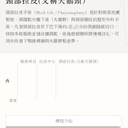
頸部拉皮(又稱天鵝頸）
頸部拉皮手術（Neck Lift / Platysmaplasty）是針對頸部皮膚
鬆弛、頸闊肌分離下垂（火雞脖）與頸部橫紋的整形外科手
術，凡登頸部拉皮於下巴下緣約2至3公分的微創隱痕切口，
移除多餘脂肪並縫合擴頸肌，術後疤痕隨時間慢慢淡化，可
同步改善下顎線模糊與火雞脖鬆垂帶。
服務項目
拉皮中心
頸部拉皮(又稱天鵝頸）
首頁
療程介紹