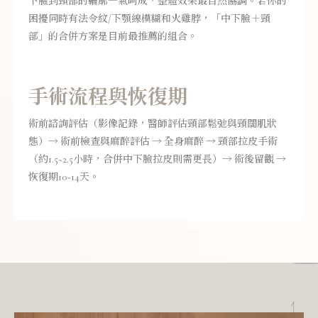
下臉到頸部的輪廓一氣呵成，整體效果最自然協調。若你的
困擾同時有法令紋/下顎線模糊和火雞脖，「中下臉＋頸
部」的合併方案是目前最推薦的組合。
手術流程與恢復期
術前諮詢評估（影像記錄，醫師評估頸部鬆弛與頸闊肌狀
態）→ 術前檢查與麻醉評估 → 全身麻醉 → 頸部拉皮手術
（約1.5~2.5小時，合併中下臉拉皮則需更長）→ 術後留觀 →
恢復期10~14天。