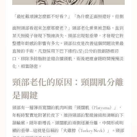
「最近戴項鍊怎麼都不好看？」「為什麼正面照還好，但側
面照頸部看起來怎麼那麼老？」頸部老化常常被忽略，直到
某天照鏡子發現下顎線消失、頸部出現鬆垂帶，才發現它對
整體年齡感的影響有多大。頸部拉皮是改善這個問題效果最
直接的手術，凡登採用下巴下緣約2至3公分的微創隱痕切
口，移除多餘脂肪並縫合擴頸肌，術後疤痕會隨時間慢慢淡
化，相當隱密。
頸部老化的原因：頸闊肌分離
是關鍵
頸部有一層薄而寬闊的肌肉叫做「頸闊肌（Platysma）」，
年輕時緊實地附著於皮下，維持頸部的緊緻線條和清晰的下
頷輪廓。隨年齡增長，頸闊肌的兩側逐漸分離，中間形成明
顯的垂帶—這就是俗稱的「火雞脖（Turkey Neck）」。頸部