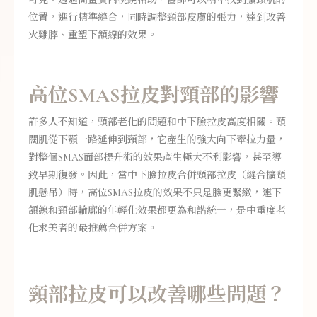
位置，進行精準縫合，同時調整頸部皮膚的張力，達到改善
火雞脖、重塑下頷線的效果。
高位SMAS拉皮對頸部的影響
許多人不知道，頸部老化的問題和中下臉拉皮高度相關。頸
闊肌從下顎一路延伸到頸部，它產生的強大向下牽拉力量，
對整個SMAS面部提升術的效果產生極大不利影響，甚至導
致早期復發。因此，當中下臉拉皮合併頸部拉皮（縫合擴頸
肌懸吊）時，高位SMAS拉皮的效果不只是臉更緊緻，連下
頷線和頸部輪廓的年輕化效果都更為和諧統一，是中重度老
化求美者的最推薦合併方案。
頸部拉皮可以改善哪些問題？