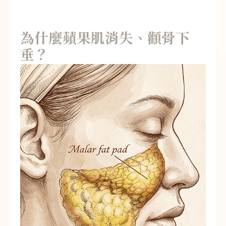
為什麼蘋果肌消失、顴骨下
垂？