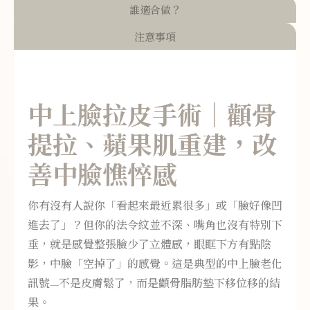
誰適合做？
注意事項
中上臉拉皮手術｜顴骨
提拉、蘋果肌重建，改
善中臉憔悴感
你有沒有人說你「看起來最近累很多」或「臉好像凹
進去了」？但你的法令紋並不深、嘴角也沒有特別下
垂，就是感覺整張臉少了立體感，眼眶下方有點陰
影，中臉「空掉了」的感覺。這是典型的中上臉老化
訊號—不是皮膚鬆了，而是顴骨脂肪墊下移位移的結
果。