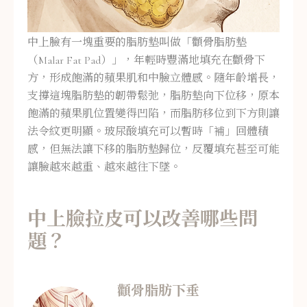
中上臉有一塊重要的脂肪墊叫做「顴骨脂肪墊
（Malar Fat Pad）」，年輕時豐滿地填充在顴骨下
方，形成飽滿的蘋果肌和中臉立體感。隨年齡增長，
支撐這塊脂肪墊的韌帶鬆弛，脂肪墊向下位移，原本
飽滿的蘋果肌位置變得凹陷，而脂肪移位到下方則讓
法令紋更明顯。玻尿酸填充可以暫時「補」回體積
感，但無法讓下移的脂肪墊歸位，反覆填充甚至可能
讓臉越來越重、越來越往下墜。
中上臉拉皮可以改善哪些問
題？
顴骨脂肪下垂