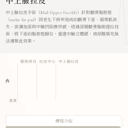
中上臉拉皮
中上臉拉皮手術（Mid-Upper Facelift）針對顴骨脂肪墊
（malar fat pad）因老化下移所造成的顴骨下垂、蘋果肌消
失、淚溝加深與中臉凹陷憔悴感，透過深層顴骨脂肪提拉技
術，將下垂的脂肪墊歸位，重建中臉立體感，玻尿酸填充無
法複製此效果。
服務項目
拉皮中心
中上臉拉皮
首頁
療程介紹