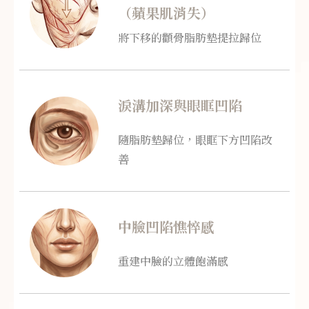
（蘋果肌消失）
將下移的顴骨脂肪墊提拉歸位
淚溝加深與眼眶凹陷
隨脂肪墊歸位，眼眶下方凹陷改
善
中臉凹陷憔悴感
重建中臉的立體飽滿感