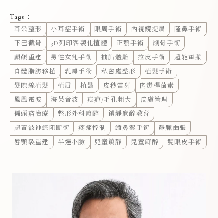
Tags：
耳朵整形
小耳症手術
眼周手術
內視鏡提眉
隆鼻手術
下巴截骨
3D列印客製化植體
正顎手術
削骨手術
顱顏重建
男性女乳手術
抽脂體雕
拉皮手術
超能電漿
自體脂肪移植
乳房手術
私密處整形
植髮手術
髮際線植髮
植眉
植鬍
皮秒雷射
肉毒桿菌素
鳳凰電波
海芙音波
痘疤/毛孔粗大
皮膚管理
偏頭痛治療
整形外科麻醉
鎮靜麻醉教育
超音波神經阻斷術
疼痛控制
縮鼻翼手術
靜脈曲張
唇顎裂重建
半邊小臉
兒童鎮靜
兒童麻醉
雙眼皮手術