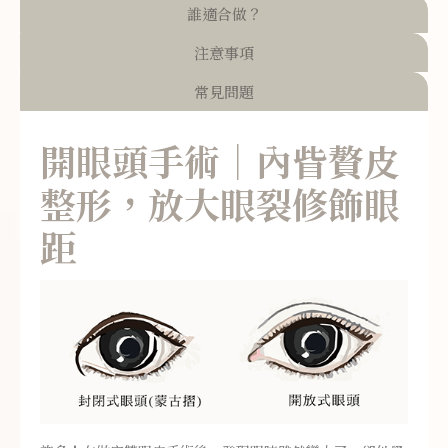
誰適合做？
注意事項
常見問題
開眼頭手術｜內眥贅皮
整形，放大眼裂修飾眼
距