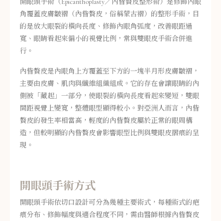
開眼頭手術（Epicanthoplasty／內眥贅皮整形術）是修飾內眼
角覆蓋皮膚皺褶（內眥贅皮，俗稱蒙古褶）的整形手術，目
的是放大眼裂的橫向長度、修飾內眼角弧度，改善眼距過
寬、眼睛看起來偏小的視覺比例，常與雙眼皮手術合併進
行。
內眥贅皮是內眼角上方覆蓋至下方的一塊半月形皮膚皺褶，
主要由皮膚、肌肉與纖維組織組成。它的存在會讓眼睛的內
側被「藏起」一部分，使眼裂的橫向長度看起來變短，雙眼
間距視覺上變寬，整體眼型顯得較小。對亞洲人而言，內眥
贅皮的發生率相當高，輕度的內眥贅皮屬於正常的眼周構
造，但較明顯的內眥贅皮會影響眼型比例與雙眼皮摺痕的呈
現。
開眼頭手術方式
開眼頭手術依切口設計可分為幾種主要術式，每種術式的疤
痕分布、修飾幅度與適合程度不同，需由醫師根據內眥贅皮