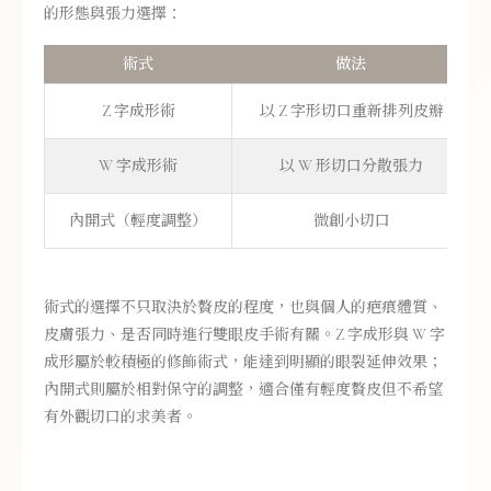
的形態與張力選擇：
術式
做法
Z 字成形術
以 Z 字形切口重新排列皮瓣
W 字成形術
以 W 形切口分散張力
內開式（輕度調整）
微創小切口
術式的選擇不只取決於贅皮的程度，也與個人的疤痕體質、
皮膚張力、是否同時進行雙眼皮手術有關。Z 字成形與 W 字
成形屬於較積極的修飾術式，能達到明顯的眼裂延伸效果；
內開式則屬於相對保守的調整，適合僅有輕度贅皮但不希望
有外觀切口的求美者。