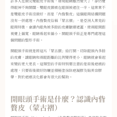
許多人在做完雙眼皮手術後，發現眼睛雖然變大了，卻仍覺
得眼神不夠開闊、雙眼皮摺痕在眼頭被遮住一半。這常常不
是雙眼皮手術沒做好，而是「內眥贅皮」這個眼周結構問題
沒有一併處理。內眥贅皮俗稱「蒙古褶」，是亞洲人常見的
眼周特徵，會讓內眼角被多餘的皮膚皺褶遮蓋，使兩眼間距
視覺上偏寬、眼睛看起來偏小。開眼頭手術正是專門處理這
個問題的整形手術。
開眼頭手術就是將這片「蒙古摺」給打開，切除眼頭內多餘
的皮膚，讓眼睛和兩眼距離的比例變得更小，眼睛就會看起
來變的更大更長。這類型的手術特別要注意的是術後疤痕的
處理，只要術後做好防曬並積極塗抹除疤凝膠及貼美容膠
帶，對於疤痕淡化都會有很大的幫助。
開眼頭手術是什麼？認識內眥
贅皮（蒙古褶）