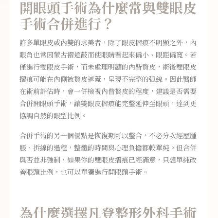
開眼頭手術為什麼常與雙眼皮
手術合併進行？
許多單眼皮或內雙的求美者，除了眼皮摺痕不明顯之外，內
眼角也常因蒙古褶遮蔽而使眼睛看起來偏小、眼距偏寬。若
僅進行雙眼皮手術，而未處理明顯的內眥贅皮，術後雙眼皮
摺痕可能在內側被贅皮遮蓋，呈現不完整的弧線。因此醫師
在術前評估時，會一併檢視內眥贅皮的程度，建議是否需要
合併開眼頭手術，讓雙眼皮摺痕能完整延伸至眼頭，達到更
協調自然的眼型比例。
合併手術的另一個優點是恢復期可以整合，不必分次經歷腫
脹、拆線的過程，整體的時間與心理負擔都較單純。但合併
與否並非強制，如果你的雙眼皮摺痕已經滿意，只想單純改
善眼頭比例，也可以單獨進行開眼頭手術。
為什麼選擇凡登整形外科手術