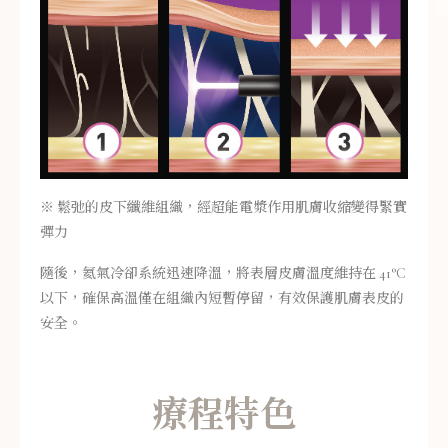
※ 鬆弛的皮下纖維組織，經超能電漿作用肌膚收縮變得緊實
彈力
隨後，氦氣冷卻系統迅速降溫，將表層皮膚溫度維持在 41°C
以下，確保高溫僅在組織內短暫停留，有效保護肌膚表皮的
安全。
療程特色