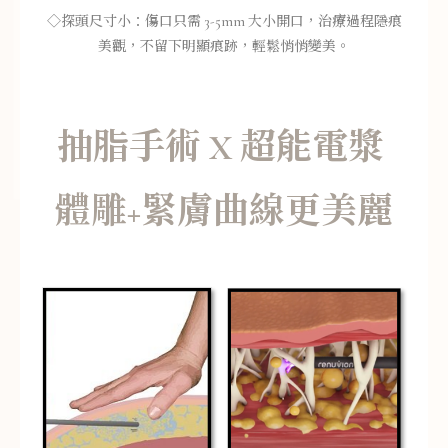
◇探頭尺寸小：傷口只需 3-5mm 大小開口，治療過程隱痕
美觀，不留下明顯痕跡，輕鬆悄悄變美。
抽脂手術 X 超能電漿
體雕+緊膚曲線更美麗