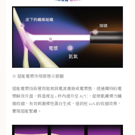
※ 超能電漿作用原理示意圖
超能電漿技術運用氦氣與電波激發成電漿態，透過獨特的電
漿瞬效升溫，將溫度在 1 秒內提升至 85°C，促使肌膚彈力纖
維收縮，有效刺激彈性蛋白生成，達到近 60% 的收縮效果，
實現超能緊膚。