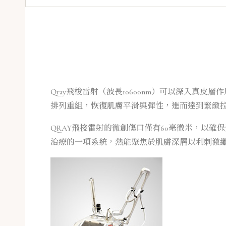
Qray飛梭雷射（波長10600nm）可以深入
排列重組，恢復肌膚平滑與彈性，進而達到緊緻
QRAY飛梭雷射的微創傷口僅有60毫微米，以確
治療的一項系統，熱能聚焦於肌膚深層以利刺激