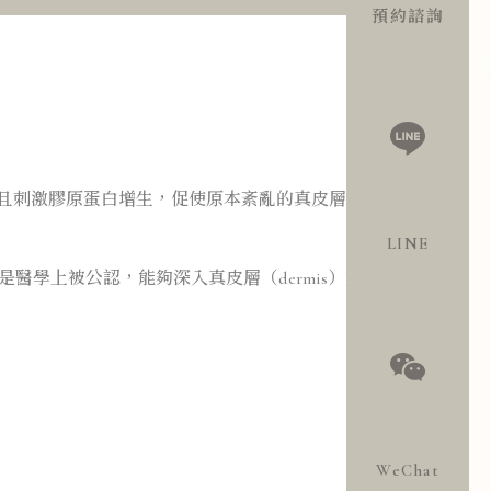
預約諮詢
，並且刺激膠原蛋白增生，促使原本紊亂的真皮層組織
LINE
醫學上被公認，能夠深入真皮層（dermis）進行
WeChat