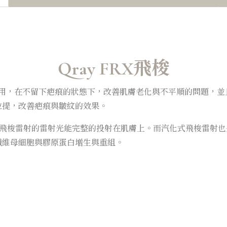
Qray FRX飛梭
真皮層作用，在不留下疤痕的狀態下，改善肌膚老化與不平順的問題
拉提，改善疤痕與皺紋的效果。
保飛梭雷射的雷射光能完整的投射在肌膚上。而汽化式飛梭雷射也是
纖維母細胞與膠原蛋白增生與重組。