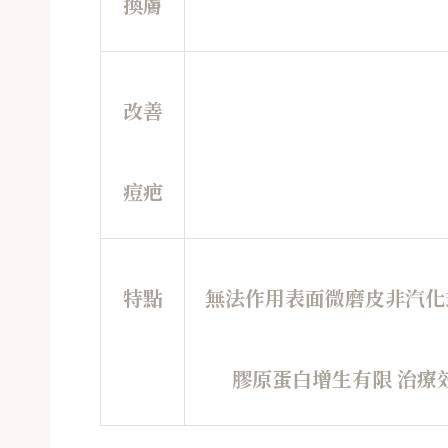
換膚
改善
痘疤
特點
無法作用表面微磨皮非汽化
膠原蛋白增生有限 治療