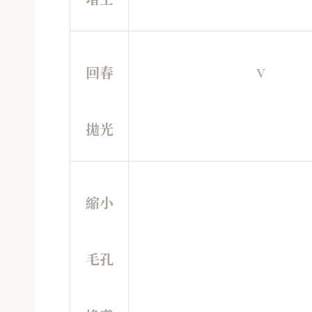
回春
V
拋光
縮小
毛孔