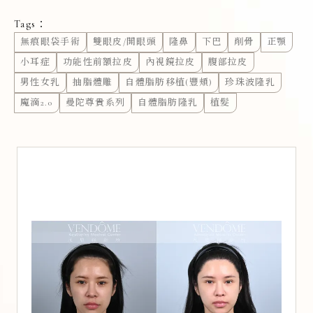
Tags：
無痕眼袋手術
雙眼皮/開眼頭
隆鼻
下巴
削骨
正顎
小耳症
功能性前額拉皮
內視鏡拉皮
腹部拉皮
男性女乳
抽脂體雕
自體脂肪移植(豐頰)
珍珠波隆乳
魔滴2.0
曼陀尊貴系列
自體脂肪隆乳
植髮