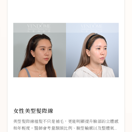
女性美型髮際線
美型髮際線植髮不只是補毛，更能明顯提升臉部的立體感
和年輕度。醫師會考量額頭比例、臉型輪廓以及整體氣