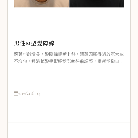
男性M型髮際線
隨著年齡增長，髮際線逐漸上移，讓額頭顯得過於寬大或
不均勻。透過植髮手術將髮際線往前調整，重新塑造自然
的髮際輪廓，讓整張臉看起來更年輕、有精神。
2026.06.04