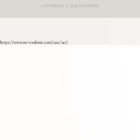
COPYRIGHT ©
2026
VENDÔME
https://www.nu-vendome.com/case/act/