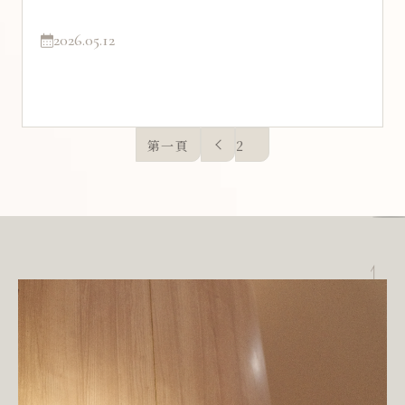
2026.05.12
第一頁
TOP