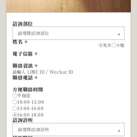
諮詢部位
姓名
先生
小姐
電子信箱
聯絡資訊
聯絡電話
方便聯絡時間
不指定
10:00-12:00
13:00-16:00
16:00-18:00
諮詢診所