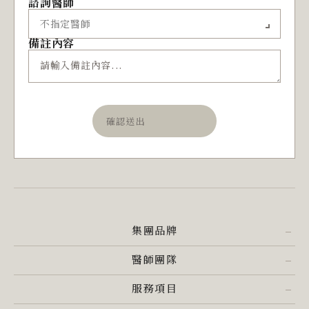
諮詢醫師
備註內容
確認送出
集團品牌
醫師團隊
服務項目