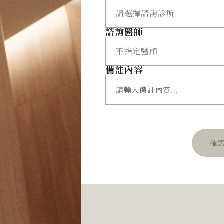
諮詢醫師
備註內容
確