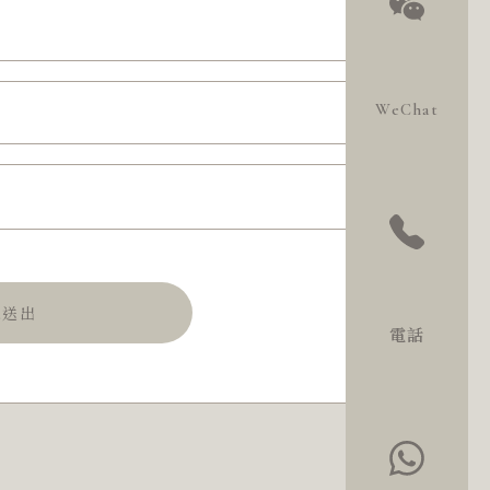
WeChat
認送出
電話